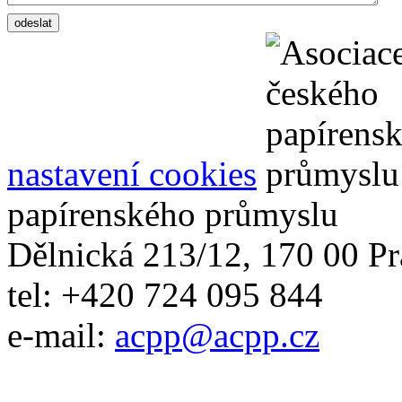
nastavení cookies
papírenského průmyslu
Dělnická 213/12, 170 00 Pr
tel: +420 724 095 844
e-mail:
acpp
@
acpp
.
cz