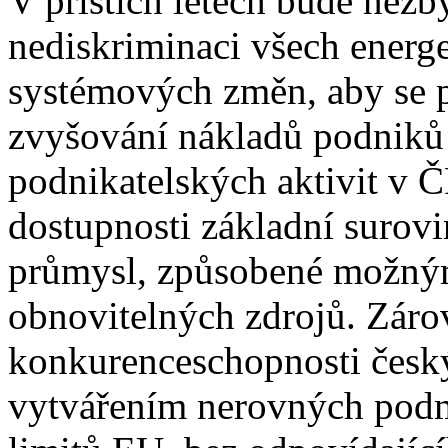
V příštích letech bude nezby
nediskriminaci všech energ
systémových změn, aby se 
zvyšování nákladů podniků 
podnikatelských aktivit v 
dostupnosti základní surov
průmysl, způsobené možným
obnovitelných zdrojů. Zárov
konkurenceschopnosti česk
vytvářením nerovných pod