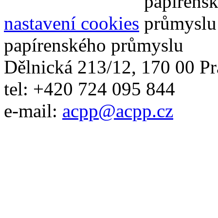
nastavení cookies
papírenského průmyslu
Dělnická 213/12, 170 00 Pr
tel: +420 724 095 844
e-mail:
acpp
@
acpp
.
cz