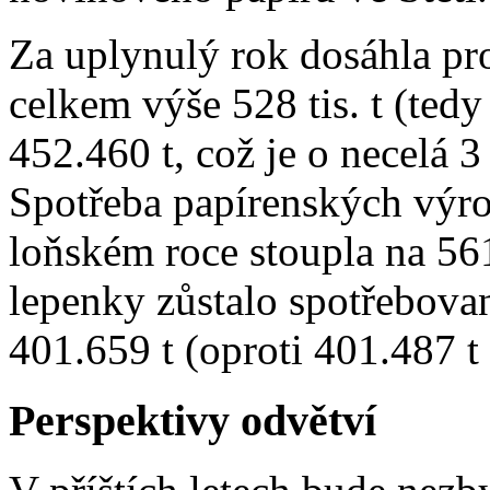
Za uplynulý rok dosáhla p
celkem výše 528 tis. t (tedy
452.460 t, což je o necelá 
Spotřeba papírenských výr
loňském roce stoupla na 561 
lepenky zůstalo spotřebovan
401.659 t (oproti 401.487 t
Perspektivy odvětví