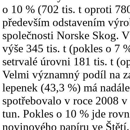
o 10 % (702 tis. t oproti 780
především odstavením výro
společnosti Norske Skog. V
výše 345 tis. t (pokles o 7
setrvalé úrovni 181 tis. t (o
Velmi významný podíl na za
lepenek (43,3 %) má nadále 
spotřebovalo v roce 2008 
tun. Pokles o 10 % jde rov
novinového papíru ve Štětí.