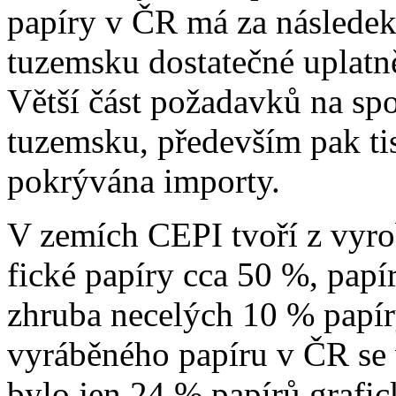
papíry v ČR má za následek
tuzemsku dostatečné uplatn
Větší část požadavků na spo
tuzemsku, především pak ti
pokrývána importy.
V zemích CEPI tvoří z vyro
fické papíry cca 50 %, papí
zhruba necelých 10 % papír
vyráběného papíru v ČR se 
bylo jen 24 % papírů grafi