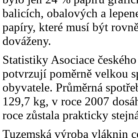
balicích, obalových a lepen
papíry, které musí být rov
dováženy.
Statistiky Asociace českéh
potvrzují poměrně velkou s
obyvatele. Průměrná spotře
129,7 kg, v roce 2007 dosá
roce zůstala prakticky stejná
Tuzemská výroba vláknin ce