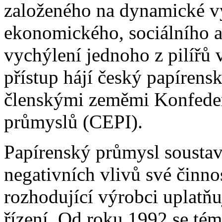
založeného na dynamické vyv
ekonomického, sociálního a
vychýlení jednoho z pilířů 
přístup hájí český papírens
členskými zeměmi Konfeder
průmyslů (CEPI).
Papírenský průmysl soustav
negativních vlivů své činnos
rozhodující výrobci uplatň
řízení. Od roku 1992 se tém