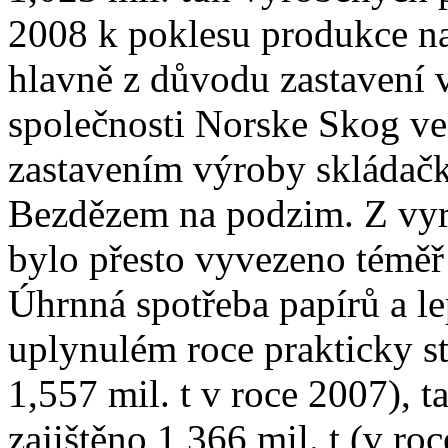
2008 k poklesu produkce na 
hlavně z důvodu zastavení 
společnosti Norske Skog ve
zastavením výroby skládač
Bezdězem na podzim. Z vyr
bylo přesto vyvezeno téměř 
Úhrnná spotřeba papírů a l
uplynulém roce prakticky st
1,557 mil. t v roce 2007),
zajištěno 1,366 mil. t (v roc