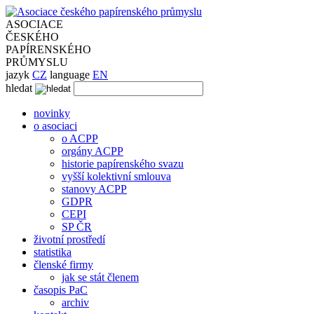
ASOCIACE
ČESKÉHO
PAPÍRENSKÉHO
PRŮMYSLU
jazyk
CZ
language
EN
hledat
novinky
o asociaci
o ACPP
orgány ACPP
historie papírenského svazu
vyšší kolektivní smlouva
stanovy ACPP
GDPR
CEPI
SP ČR
životní prostředí
statistika
členské firmy
jak se stát členem
časopis PaC
archiv