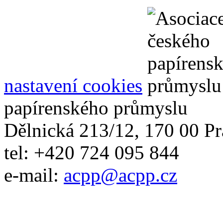
nastavení cookies
papírenského průmyslu
Dělnická 213/12, 170 00 Pr
tel: +420 724 095 844
e-mail:
acpp
@
acpp
.
cz