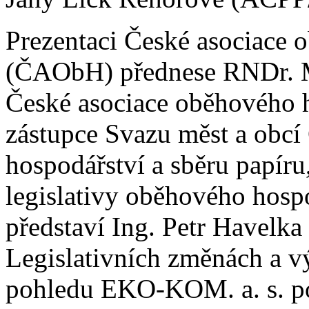
Prezentaci České asociace 
(ČAObH) přednese RNDr. Mi
České asociace oběhového h
zástupce Svazu měst a obc
hospodářství a sběru papíru
legislativy oběhového hospo
představí Ing. Petr Havelk
Legislativních změnách a v
pohledu EKO-KOM. a. s. po