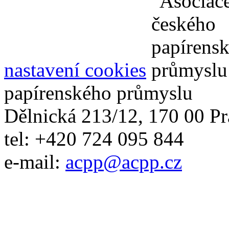
nastavení cookies
papírenského průmyslu
Dělnická 213/12, 170 00 Pr
tel: +420 724 095 844
e-mail:
acpp
@
acpp
.
cz