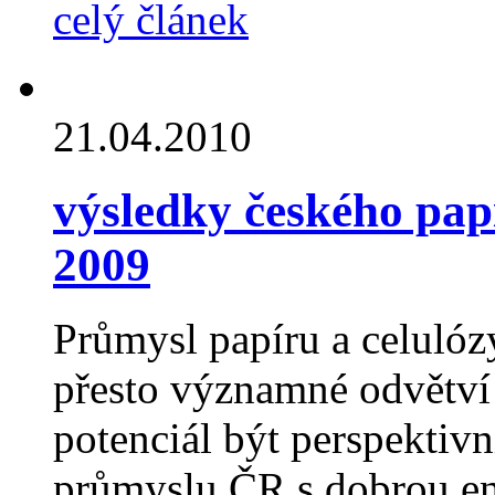
celý článek
21.04.2010
výsledky českého pap
2009
Průmysl papíru a celulózy
přesto významné odvětví 
potenciál být perspekti
průmyslu ČR s dobrou en