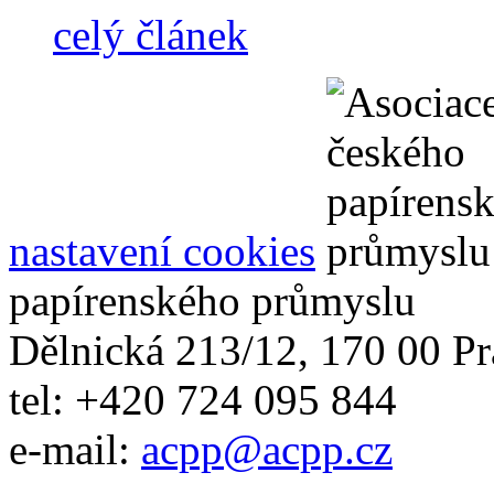
celý článek
nastavení cookies
papírenského průmyslu
Dělnická 213/12, 170 00 Pr
tel: +420 724 095 844
e-mail:
acpp
@
acpp
.
cz