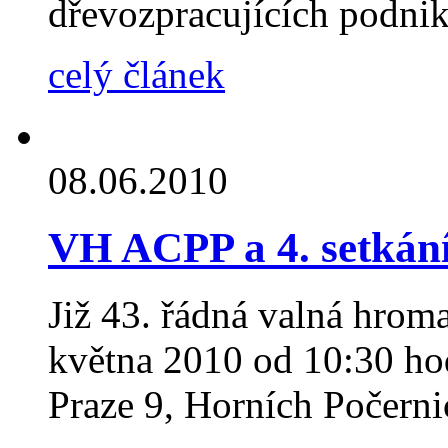
dřevozpracujících podni
celý článek
08.06.2010
VH ACPP a 4. setkán
Již 43. řádná valná hrom
května 2010 od 10:30 ho
Praze 9, Horních Počerni