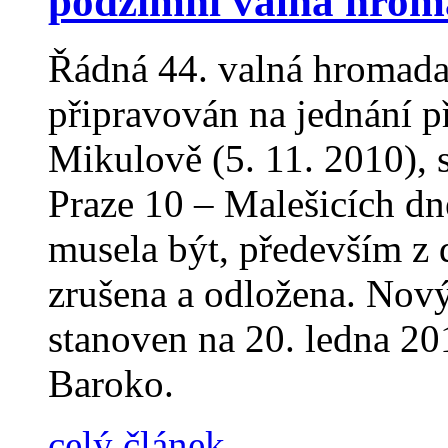
podzimní valná hro
Řádná 44. valná hromada
připravován na jednání p
Mikulově (5. 11. 2010), 
Praze 10 – Malešicích dn
musela být, především z
zrušena a odložena. Nov
stanoven na 20. ledna 20
Baroko.
celý článek