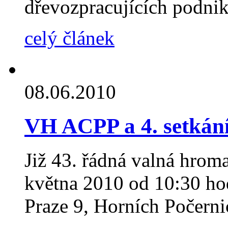
dřevozpracujících podni
celý článek
08.06.2010
VH ACPP a 4. setkán
Již 43. řádná valná hrom
května 2010 od 10:30 ho
Praze 9, Horních Počerni