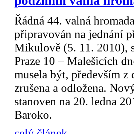
podzimní valná hro
Řádná 44. valná hromada
připravován na jednání p
Mikulově (5. 11. 2010), 
Praze 10 – Malešicích dn
musela být, především z
zrušena a odložena. Nov
stanoven na 20. ledna 20
Baroko.
celý článek