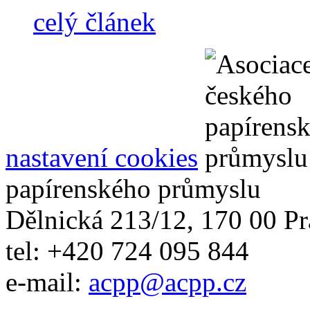
celý článek
nastavení cookies
papírenského průmyslu
Dělnická 213/12, 170 00 Pr
tel: +420 724 095 844
e-mail:
acpp
@
acpp
.
cz