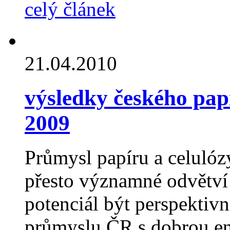
celý článek
21.04.2010
výsledky českého pap
2009
Průmysl papíru a celulózy
přesto významné odvětví 
potenciál být perspekti
průmyslu ČR s dobrou en