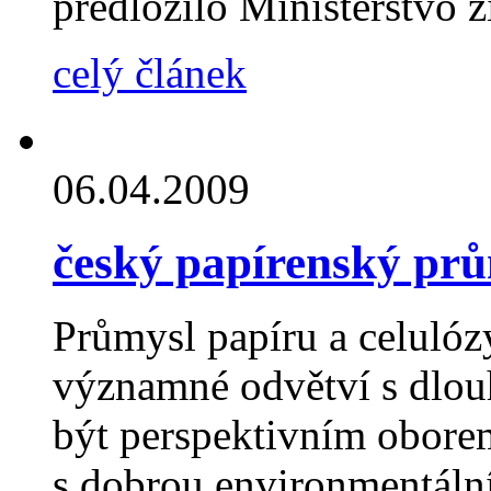
předložilo Ministerstvo 
celý článek
06.04.2009
český papírenský prů
Průmysl papíru a celulóz
významné odvětví s dlouh
být perspektivním obore
s dobrou environmentáln