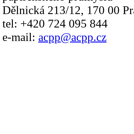
Dělnická 213/12, 170 00 Pr
tel: +420 724 095 844
e-mail:
acpp
@
acpp
.
cz