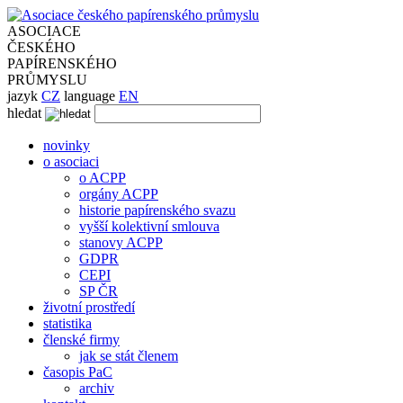
ASOCIACE
ČESKÉHO
PAPÍRENSKÉHO
PRŮMYSLU
jazyk
CZ
language
EN
hledat
novinky
o asociaci
o ACPP
orgány ACPP
historie papírenského svazu
vyšší kolektivní smlouva
stanovy ACPP
GDPR
CEPI
SP ČR
životní prostředí
statistika
členské firmy
jak se stát členem
časopis PaC
archiv