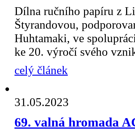
Dílna ručního papíru z L
Štyrandovou, podporova
Huhtamaki, ve spoluprác
ke 20. výročí svého vzn
celý článek
31.05.2023
69. valná hromada 