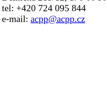
tel: +420 724 095 844
e-mail:
acpp
@
acpp
.
cz