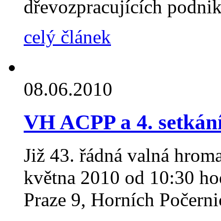
dřevozpracujících podni
celý článek
08.06.2010
VH ACPP a 4. setkán
Již 43. řádná valná hrom
května 2010 od 10:30 ho
Praze 9, Horních Počerni