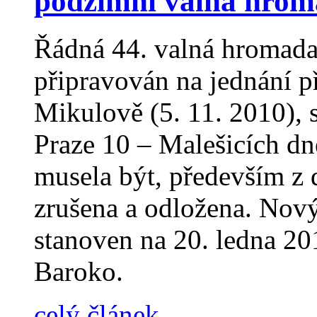
podzimní valná hro
Řádná 44. valná hromada
připravován na jednání p
Mikulově (5. 11. 2010), 
Praze 10 – Malešicích dn
musela být, především z
zrušena a odložena. Nov
stanoven na 20. ledna 20
Baroko.
celý článek