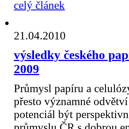
celý článek
21.04.2010
výsledky českého pap
2009
Průmysl papíru a celulózy
přesto významné odvětví 
potenciál být perspekti
průmyslu ČR s dobrou en