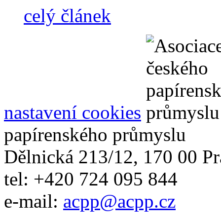
celý článek
nastavení cookies
papírenského průmyslu
Dělnická 213/12, 170 00 Pr
tel: +420 724 095 844
e-mail:
acpp
@
acpp
.
cz