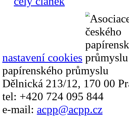
celý článek
nastavení cookies
papírenského průmyslu
Dělnická 213/12, 170 00 Pr
tel: +420 724 095 844
e-mail:
acpp
@
acpp
.
cz