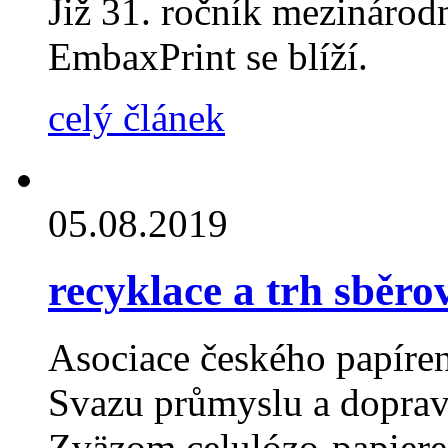
Již 31. ročník mezinárodn
EmbaxPrint se blíží.
celý článek
05.08.2019
recyklace a trh sběr
Asociace českého papíre
Svazu průmyslu a doprav
Zväzom celulózo-papiere