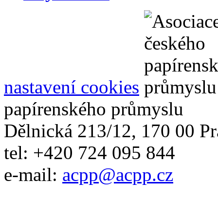
nastavení cookies
papírenského průmyslu
Dělnická 213/12, 170 00 Pr
tel: +420 724 095 844
e-mail:
acpp
@
acpp
.
cz