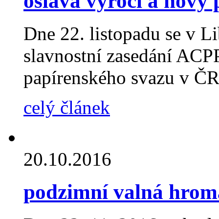
oslava výročí a nový
Dne 22. listopadu se v L
slavnostní zasedání ACPP
papírenského svazu v ČR
celý článek
20.10.2016
podzimní valná hroma