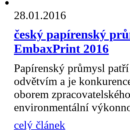
28.01.2016
český papírenský prů
EmbaxPrint 2016
Papírenský průmysl patř
odvětvím a je konkurenc
oborem zpracovatelskéh
environmentální výkonno
celý článek