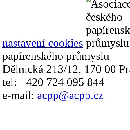
nastavení cookies
papírenského průmyslu
Dělnická 213/12, 170 00 Pr
tel: +420 724 095 844
e-mail:
acpp
@
acpp
.
cz