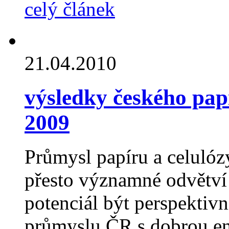
celý článek
21.04.2010
výsledky českého pap
2009
Průmysl papíru a celulózy
přesto významné odvětví 
potenciál být perspekti
průmyslu ČR s dobrou en