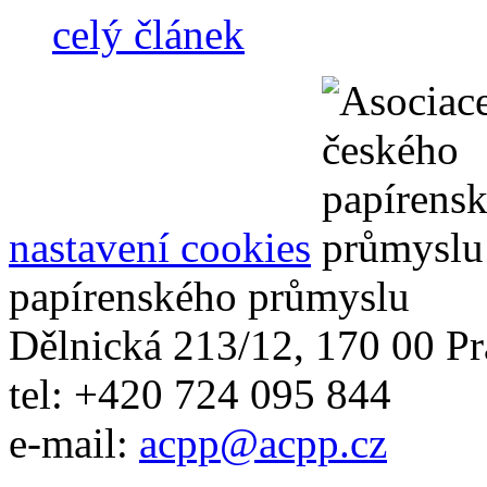
celý článek
nastavení cookies
papírenského průmyslu
Dělnická 213/12, 170 00 Pr
tel: +420 724 095 844
e-mail:
acpp
@
acpp
.
cz