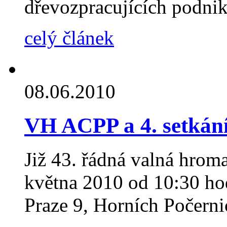
dřevozpracujících podni
celý článek
08.06.2010
VH ACPP a 4. setkán
Již 43. řádná valná hrom
května 2010 od 10:30 ho
Praze 9, Horních Počerni