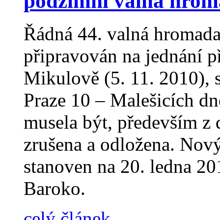
podzimní valná hro
Řádná 44. valná hromada
připravován na jednání p
Mikulově (5. 11. 2010), 
Praze 10 – Malešicích dn
musela být, především z
zrušena a odložena. Nov
stanoven na 20. ledna 20
Baroko.
celý článek