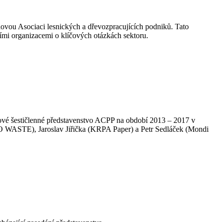
 novou Asociaci lesnických a dřevozpracujících podniků. Tato
ími organizacemi o klíčových otázkách sektoru.
nové šestičlenné představenstvo ACPP na období 2013 – 2017 v
URO WASTE), Jaroslav Jiřička (KRPA Paper) a Petr Sedláček (Mondi