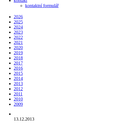
kontakt
kontaktní formulář
2026
2025
2024
2023
2022
2021
2020
2019
2018
2017
2016
2015
2014
2013
2012
2011
2010
2009
13.12.2013