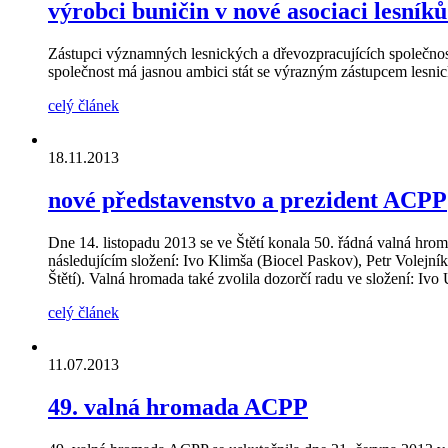
výrobci buničin v nové asociaci lesník
Zástupci významných lesnických a dřevozpracujících společností
společnost má jasnou ambici stát se výrazným zástupcem lesnic
celý článek
18.11.2013
nové představenstvo a prezident ACPP
Dne 14. listopadu 2013 se ve Štětí konala 50. řádná valná hr
následujícím složení: Ivo Klimša (Biocel Paskov), Petr Vole
Štětí). Valná hromada také zvolila dozorčí radu ve složení: I
celý článek
11.07.2013
49. valná hromada ACPP