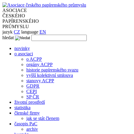
ASOCIACE
ČESKÉHO
PAPÍRENSKÉHO
PRŮMYSLU
jazyk
CZ
language
EN
hledat
novinky
o asociaci
o ACPP
orgány ACPP
historie papírenského svazu
vyšší kolektivní smlouva
stanovy ACPP
GDPR
CEPI
SP ČR
životní prostředí
statistika
členské firmy
jak se stát členem
časopis PaC
archiv