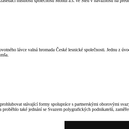
sedací místnosti společnosti Mondi a.s. ve Štětí v návaznosti na předc
otného lávce valná hromada České lesnické společnosti. Jednu z úvo
imša.
prohlubovat stávající formy spolupráce s partnerskými oborovými svaz
oběhlo také jednání se Svazem polygrafických podnikatelů, zaměřené 