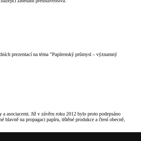
házející zasedání představenstva.
dních prezentací na téma "Papírenský průmysl – významný
y a asociacemi. Již v závěru roku 2012 bylo proto podepsáno
hlavně na propagaci papíru, tištěné produkce a čtení obecně,