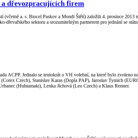
ů a dřevozpracujících firem
 (včetně a. s. Biocel Paskov a Mondi Štětí) založili 4. prosince 2013
ko-dřevařského sektoru a srozumitelným partnerem pro jednání se státn
omada ACPP. Jednalo se tentokrát o VH volební, na které bylo zvoleno 
jník (Corex Czech), Stanislav Karas (Dopla PAP), Jaroslav Tymich (E
vo Urbanec (Huhtamaki), Lenka Jíchová (Leo Czech) a Klaus Renner.