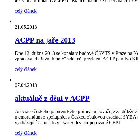
49. valná hromada ACPP se uskutečnila dne 21. června 2013 v za
celý článek
21.05.2013
ACPP na jaře 2013
Dne 12. dubna 2013 se konala v budově ČSVTS v Praze na Nov
zpracovatel dřevní hmoty" zde měl prezident ACPP pan Ivo Kl
celý článek
07.04.2013
aktuálně z dění v ACPP
Asociace českého papírenského průmyslu považuje za důležité 
memorandum o spolupráci s Českou obalovou asociací SYBA a pr
vycházející z iniciativy Two Sides podporované CEPI.
celý článek