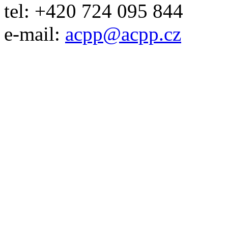
tel: +420 724 095 844
e-mail:
acpp
@
acpp
.
cz