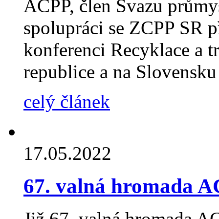
ACPP, člen Svazu průmys
spolupráci se ZCPP SR př
konferenci Recyklace a t
republice a na Slovensku
celý článek
17.05.2022
67. valná hromada 
Již 67. valná hromada AC