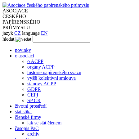
ASOCIACE
ČESKÉHO
PAPÍRENSKÉHO
PRŮMYSLU
jazyk
CZ
language
EN
hledat
novinky
o asociaci
o ACPP
orgány ACPP
historie papírenského svazu
vyšší kolektivní smlouva
stanovy ACPP
GDPR
CEPI
SP ČR
životní prostředí
statistika
členské firmy
jak se stát členem
časopis PaC
archiv