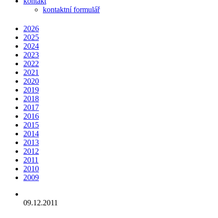
kontakt
kontaktní formulář
2026
2025
2024
2023
2022
2021
2020
2019
2018
2017
2016
2015
2014
2013
2012
2011
2010
2009
09.12.2011