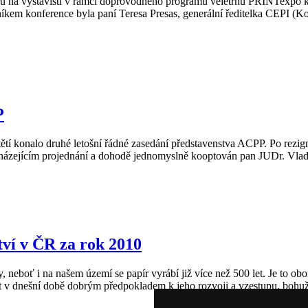
u na výstavišti v rámci doprovodného programu veletrhu PRINTexpo 
íkem konference byla paní Teresa Presas, generální ředitelka CEPI (K
P
tětí konalo druhé letošní řádné zasedání představenstva ACPP. Po rezi
ázejícím projednání a dohodě jednomyslně kooptován pan JUDr. Vladi
tví v ČR za rok 2010
, neboť i na našem území se papír vyrábí již více než 500 let. Je to ob
ýt v dnešní době dobrým předpokladem k jeho rozvoji a vzestupu, bohuže