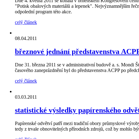
Dne 4. května 2011 se konala v brněnském Kongresovém centr
"Potisk obalových materiálů a lepenek". Nejvýznamnějším řečn
odpolední program této akce.
celý článek
08.04.2011
březnové jednání představenstva ACP
Dne 31. března 2011 se v administrativní budově a. s. Mondi Š
časového zaneprázdnění byl do představenstva ACPP po předch
celý článek
03.03.2011
statistické výsledky papírenského odvě
Papírenské odvětví patří mezi tradiční obory průmyslové výroby
tedy z trvale obnovitelných přírodních zdrojů, což by mohlo b