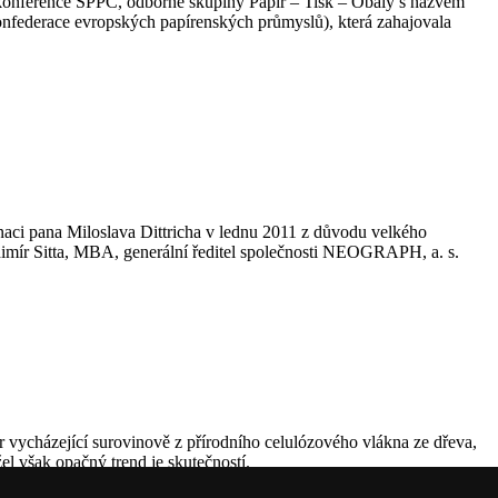
konference SPPC, odborné skupiny Papír – Tisk – Obaly s názvem
onfederace evropských papírenských průmyslů), která zahajovala
gnaci pana Miloslava Dittricha v lednu 2011 z důvodu velkého
mír Sitta, MBA, generální ředitel společnosti NEOGRAPH, a. s.
or vycházející surovinově z přírodního celulózového vlákna ze dřeva,
l však opačný trend je skutečností.