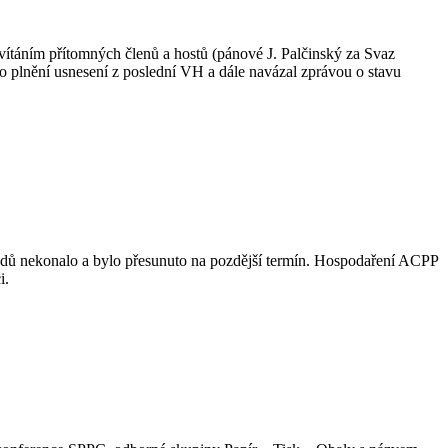
uvítáním přítomných členů a hostů (pánové J. Palčinský za Svaz
o plnění usnesení z poslední VH a dále navázal zprávou o stavu
vodů nekonalo a bylo přesunuto na pozdější termín. Hospodaření ACPP
i.