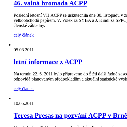
46. valná hromada ACPP
Poslední letošní VH ACPP se uskutečnila dne 30. listopadu v za
velkoobchodů papírem, V. Volek za SYBA a J. Kindl za SPPC) a 
členské základny.
celý článek
05.08.2011
letní informace z ACPP
Na termín 22. 6. 2011 bylo připraveno do Štětí další řádné z
odpovídá plánovaným předpokladům a aktuální statistické výsle
celý článek
10.05.2011
Teresa Presas na pozvání ACPP v Brn