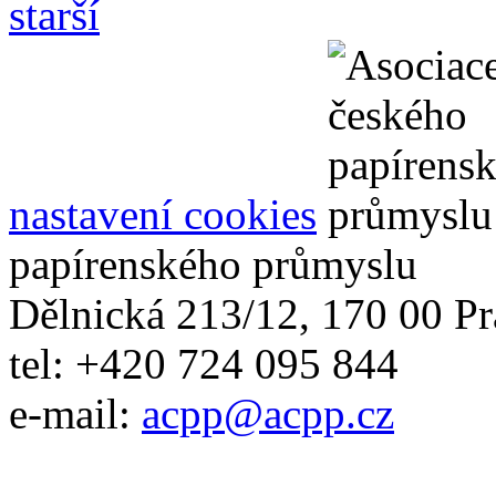
starší
nastavení cookies
papírenského průmyslu
Dělnická 213/12, 170 00 Pr
tel: +420 724 095 844
e-mail:
acpp
@
acpp
.
cz