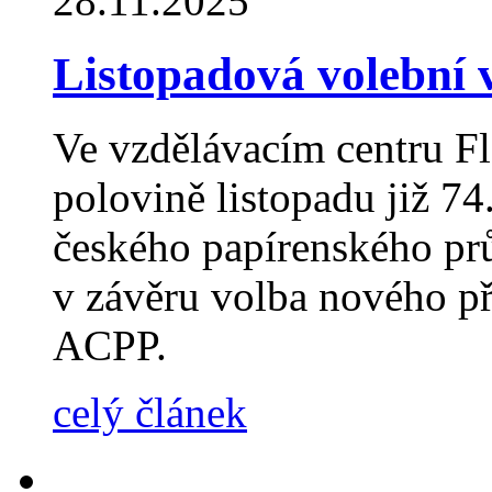
28.11.2025
Listopadová volební
Ve vzdělávacím centru Fl
polovině listopadu již 7
českého papírenského pr
v závěru volba nového př
ACPP.
celý článek