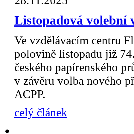
28.11.2025
Listopadová volební
Ve vzdělávacím centru Fl
polovině listopadu již 7
českého papírenského pr
v závěru volba nového př
ACPP.
celý článek