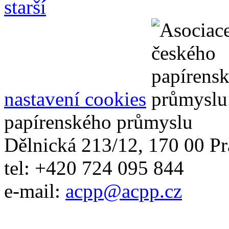
starší
nastavení cookies
papírenského průmyslu
Dělnická 213/12, 170 00 Pr
tel: +420 724 095 844
e-mail:
acpp
@
acpp
.
cz