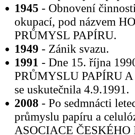
1945
- Obnovení činnosti
okupací, pod názvem
PRŮMYSL PAPÍRU.
1949
- Zánik svazu.
1991
- Dne 15. října 19
PRŮMYSLU PAPÍRU A CE
se uskutečnila 4.9.1991.
2008
- Po sedmnácti lete
průmyslu papíru a celuló
ASOCIACE ČESKÉHO