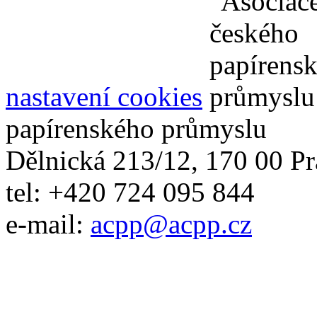
nastavení cookies
papírenského průmyslu
Dělnická 213/12, 170 00 Pr
tel: +420 724 095 844
e-mail:
acpp
@
acpp
.
cz