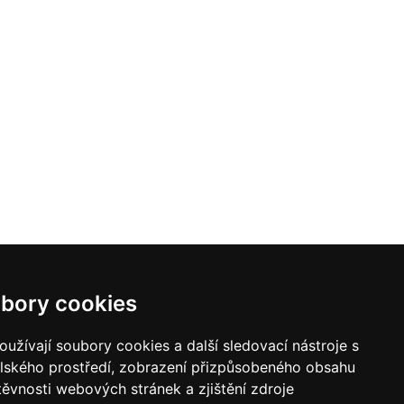
je český průmysl v tripartitě a realizuje veškeré oponentní a
em ovlivňují požadavky a stanoviska průmyslu vůči státu. Pracujeme
bory cookies
a klimatické změny, zaměstnanost a kolektivní vyjednávání. Zástupce
užívají soubory cookies a další sledovací nástroje s
 na jednotlivá relevantní ministerstva a organizace, dále na české i
elského prostředí, zobrazení přizpůsobeného obsahu
asociací a jsme proto schopni postupovat společně a s větší silou.
těvnosti webových stránek a zjištění zdroje
vy.