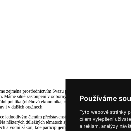
me zejména prostřednictvím Svazu průmyslu a dopravy ČR, který zastupu
ím. Máme silné zastoupení v odborných sekcích, které zásadním způsob
Používáme sou
ální politika (oběhová ekonomika, odpady, voda, ovzduší), energetika 
y i v dalších orgánech.
Tyto webové stránky po
gesce jednotlivým členům představenstva. Máme také navázány přímé vazby
cílem vylepšení uživat
 Na některých důležitých tématech spolupracuje se skupinami dotčených 
a reklam, analýzy návš
h a vodní zákon, kde participujeme přímo při vytváření nové legislati