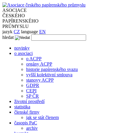
ASOCIACE
ČESKÉHO
PAPÍRENSKÉHO
PRŮMYSLU
jazyk
CZ
language
EN
hledat
novinky
o asociaci
o ACPP
orgány ACPP
historie papírenského svazu
vyšší kolektivní smlouva
stanovy ACPP
GDPR
CEPI
SP ČR
životní prostředí
statistika
členské firmy
jak se stát členem
časopis PaC
archiv