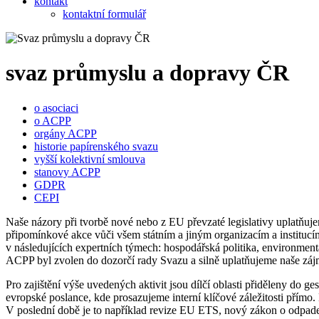
kontakt
kontaktní formulář
svaz průmyslu a dopravy ČR
o asociaci
o ACPP
orgány ACPP
historie papírenského svazu
vyšší kolektivní smlouva
stanovy ACPP
GDPR
CEPI
Naše názory při tvorbě nové nebo z EU převzaté legislativy uplatňuje
připomínkové akce vůči všem státním a jiným organizacím a instituc
v následujících expertních týmech: hospodářská politika, environment
ACPP byl zvolen do dozorčí rady Svazu a silně uplatňujeme naše zájm
Pro zajištění výše uvedených aktivit jsou dílčí oblasti přiděleny do 
evropské poslance, kde prosazujeme interní klíčové záležitosti přímo.
V poslední době je to například revize EU ETS, nový zákon o odpadec