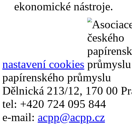
ekonomické nástroje.
nastavení cookies
papírenského průmyslu
Dělnická 213/12, 170 00 Pr
tel: +420 724 095 844
e-mail:
acpp
@
acpp
.
cz