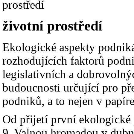
životní prostředí
Ekologické aspekty podnikán
rozhodujících faktorů podni
legislativních a dobrovoln
budoucnosti určující pro pře
podniků, a to nejen v papí
Od přijetí první ekologické
9. Valnou hromadou v dubnu 