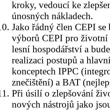
kroky, vedoucí ke zlepšen
únosných nákladech.
Jako řádný člen CEPI se 
výborů CEPI pro životní p
lesní hospodářství a bud
realizaci postupů a hlavn
konceptech IPPC (integr
znečištění) a BAT (nejle
Při úsilí o zlepšování ži
nových nástrojů jako js