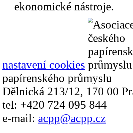
ekonomické nástroje.
nastavení cookies
papírenského průmyslu
Dělnická 213/12, 170 00 Pr
tel: +420 724 095 844
e-mail:
acpp
@
acpp
.
cz