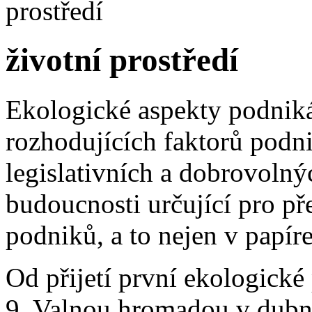
životní prostředí
Ekologické aspekty podnikán
rozhodujících faktorů podni
legislativních a dobrovoln
budoucnosti určující pro pře
podniků, a to nejen v papí
Od přijetí první ekologické
9. Valnou hromadou v dubnu 