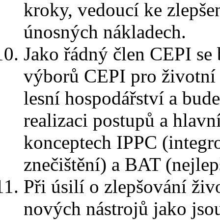
kroky, vedoucí ke zlepšen
únosných nákladech.
Jako řádný člen CEPI se 
výborů CEPI pro životní p
lesní hospodářství a bud
realizaci postupů a hlavn
konceptech IPPC (integr
znečištění) a BAT (nejle
Při úsilí o zlepšování ži
nových nástrojů jako js