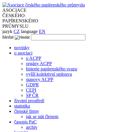
ASOCIACE
ČESKÉHO
PAPÍRENSKÉHO
PRŮMYSLU
jazyk
CZ
language
EN
hledat
novinky
o asociaci
o ACPP
orgány ACPP
historie papírenského svazu
vyšší kolektivní smlouva
stanovy ACPP
GDPR
CEPI
SP ČR
životní prostředí
statistika
členské firmy
jak se stát členem
časopis PaC
archiv