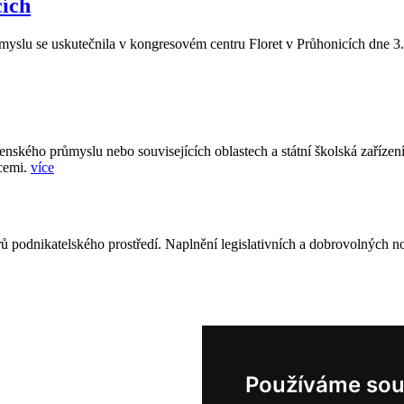
ích
yslu se uskutečnila v kongresovém centru Floret v Průhonicích dne 3.
enského průmyslu nebo souvisejících oblastech a státní školská zařízen
acemi.
více
ů podnikatelského prostředí. Naplnění legislativních a dobrovolných no
Používáme sou