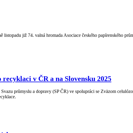
ině listopadu již 74. valná hromada Asociace českého papírenského prů
 recyklaci v ČR a na Slovensku 2025
 Svazu průmyslu a dopravy (SP ČR) ve spolupráci se Zväzom celulózo
ecyklace.