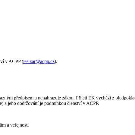
tví v ACPP (
lesikar
@
acpp
.
cz
).
zným předpisem a nenahrazuje zákon. Přijetí EK vychází z předpokladu
ce) a jeho dodržování je podmínkou členství v ACPP.
ům a veřejnosti