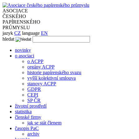
ASOCIACE
ČESKÉHO
PAPÍRENSKÉHO
PRŮMYSLU
jazyk
CZ
language
EN
hledat
novinky
o asociaci
o ACPP
orgány ACPP
historie papírenského svazu
vyšší kolektivní smlouva
stanovy ACPP
GDPR
CEPI
SP ČR
životní prostředí
statistika
členské firmy
jak se stát členem
časopis PaC
archiv