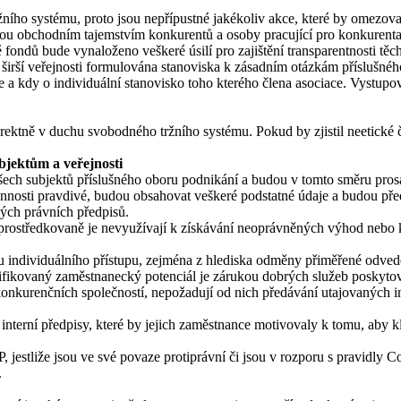
ího systému, proto jsou nepřípustné jakékoliv akce, které by omezovaly
u obchodním tajemstvím konkurentů a osoby pracující pro konkurenta 
fondů bude vynaloženo veškeré úsilí pro zajištění transparentnosti těc
 širší veřejnosti formulována stanoviska k zásadním otázkám příslušné
ce a kdy o individuální stanovisko toho kterého člena asociace. Vystup
ektně v duchu svobodného tržního systému. Pokud by zjistil neetické či
bjektům a veřejnosti
ech subjektů příslušného oboru podnikání a budou v tomto směru pros
innosti pravdivé, budou obsahovat veškeré podstatné údaje a budou př
ých právních předpisů.
i zprostředkovaně je nevyužívají k získávání neoprávněných výhod neb
individuálního přístupu, zejména z hlediska odměny přiměřené odved
kvalifikovaný zaměstnanecký potenciál je zárukou dobrých služeb poskyt
 konkurenčních společností, nepožadují od nich předávání utajovaných i
interní předpisy, které by jejich zaměstnance motivovaly k tomu, aby 
estliže jsou ve své povaze protiprávní či jsou v rozporu s pravidly 
.