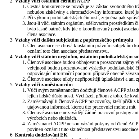
Vztahy vůči ostatním členům ACPP
Čestná konkurence se považuje za základ svobodného tržn
nebudou získávány a shromažďovány informace, které jso
Při výkonu podnikatelských činností, zejména pak správě 
Jsou-li vůči státním orgánům, sdělovacím prostředkům či
bylo jasně patrné, kdy jde o koordinovaný postoj asocia
člena asociace.
Vztahy vůči dalším subjektům z papírenského průmyslu
Člen asociace se chová k ostatním právním subjektům kor
oznámí toto člen asociace představenstvu.
Vztahy vůči státním orgánům, ostatním podnikatelským su
Členové asociace budou obhajovat a prosazovat zájmy vš
veřejnosti budou prezentované výsledky podnikatelské č
odpovídající informační podporu přípravě obecně závazn
Členové asociace nikdy nepřipouštějí úplatkářství a an
Vztahy vůči zaměstnancům
Vůči svým zaměstnancům dodržují členové ACPP zásadu 
jejich lidské důstojnosti. Vycházejí přitom z toho, že 
Zaměstnávají-li členové ACPP pracovníky, kteří přišli z
utajovanou informaci, kterou tito pracovníci mohou mít.
Členové asociace nezavádějí žádné pracovní postupy ani 
výrobcích nebo službách.
Zaměstnanci ACPP nejsou vázáni pokyny od členů ACPP, j
povinen oznámit tuto skutečnost představenstvu asociace
Kontrola dodržování EK