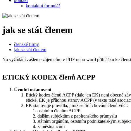
kontakt
kontaktní formulář
jak se stát členem
členské firmy
jak se stát členem
Na vyžádání zašleme zájemcům v PDF nebo word přihlášku ke člens
ETICKÝ KODEX členů ACPP
Úvodní ustanovení
Etický kodex členů ACPP (dále jen EK) není obecně záva
etické. EK je přílohou stanov ACPP (v textu také asocia
EK stanovuje pravidla, jimiž se řídí chování členů vůči:
ostatním členům ACPP
dalším subjektům z papírenského průmyslu
státním orgánům, ostatním podnikatelským subjekt
zaměstnancům