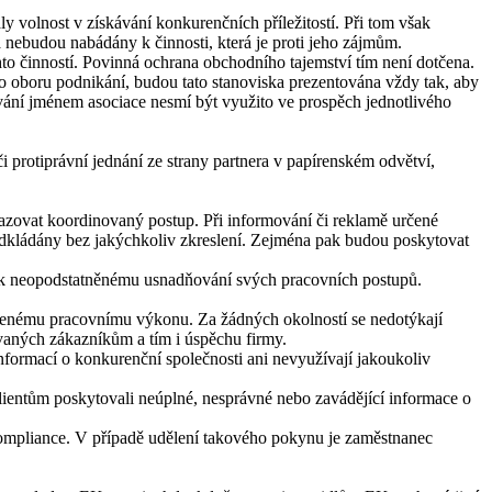
 volnost v získávání konkurenčních příležitostí. Při tom však
nebudou nabádány k činnosti, která je proti jeho zájmům.
hto činností. Povinná ochrana obchodního tajemství tím není dotčena.
ho oboru podnikání, budou tato stanoviska prezentována vždy tak, aby
ování jménem asociace nesmí být využito ve prospěch jednotlivého
 protiprávní jednání ze strany partnera v papírenském odvětví,
azovat koordinovaný postup. Při informování či reklamě určené
edkládány bez jakýchkoliv zkreslení. Zejména pak budou poskytovat
o k neopodstatněnému usnadňování svých pracovních postupů.
enému pracovnímu výkonu. Za žádných okolností se nedotýkají
ovaných zákazníkům a tím i úspěchu firmy.
nformací o konkurenční společnosti ani nevyužívají jakoukoliv
klientům poskytovali neúplné, nesprávné nebo zavádějící informace o
Compliance. V případě udělení takového pokynu je zaměstnanec