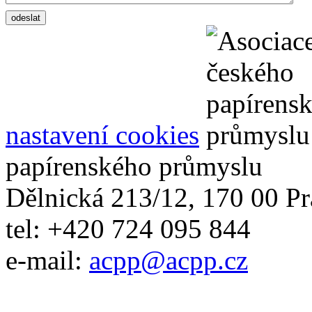
nastavení cookies
papírenského průmyslu
Dělnická 213/12, 170 00 Pr
tel: +420 724 095 844
e-mail:
acpp
@
acpp
.
cz