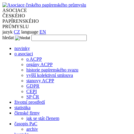
ASOCIACE
ČESKÉHO
PAPÍRENSKÉHO
PRŮMYSLU
jazyk
CZ
language
EN
hledat
novinky
o asociaci
o ACPP
orgány ACPP
historie papírenského svazu
vyšší kolektivní smlouva
stanovy ACPP
GDPR
CEPI
SP ČR
životní prostředí
statistika
členské firmy
jak se stát členem
časopis PaC
archiv