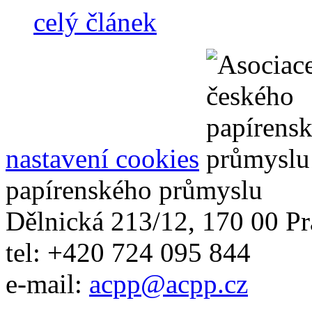
celý článek
nastavení cookies
papírenského průmyslu
Dělnická 213/12, 170 00 Pr
tel: +420 724 095 844
e-mail:
acpp
@
acpp
.
cz