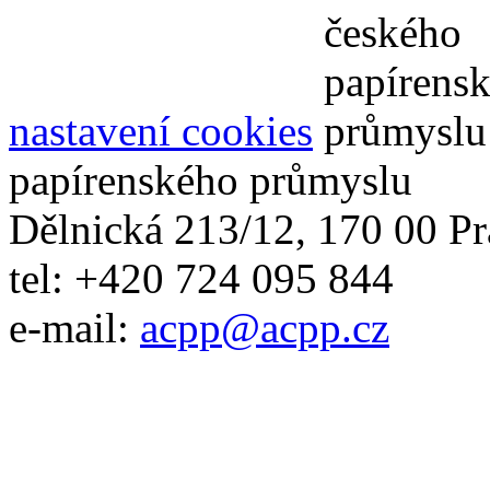
nastavení cookies
papírenského průmyslu
Dělnická 213/12, 170 00 Pr
tel: +420 724 095 844
e-mail:
acpp
@
acpp
.
cz