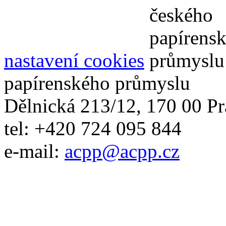
nastavení cookies
papírenského průmyslu
Dělnická 213/12, 170 00 Pr
tel: +420 724 095 844
e-mail:
acpp
@
acpp
.
cz