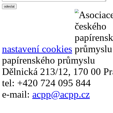
nastavení cookies
papírenského průmyslu
Dělnická 213/12, 170 00 Pr
tel: +420 724 095 844
e-mail:
acpp
@
acpp
.
cz