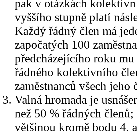
pak v otázkách kolektivn
vyššího stupně platí násl
Každý řádný člen má jede
započatých 100 zaměstnan
předcházejícího roku mu n
řádného kolektivního člen
zaměstnanců všech jeho č
Valná hromada je usnášen
než 50 % řádných členů; 
většinou kromě bodu 4. a