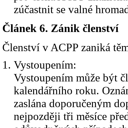
zúčastnit se valné hroma
Článek 6.
Zánik členství
Členství v ACPP zaniká těm
Vystoupením:
Vystoupením může být čl
kalendářního roku. Ozná
zaslána doporučeným do
nejpozději tři měsíce př