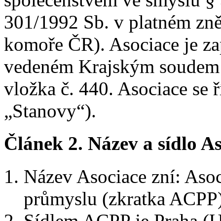
301/1992 Sb. v platném zn
komoře ČR). Asociace je za
vedeném Krajským soudem v
vložka č. 440. Asociace se ř
„Stanovy“).
Článek 2.
Název a sídlo A
Název Asociace zní: Aso
průmyslu (zkratka ACPP)
Sídlem ACPP je Praha (U