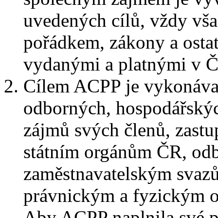
uvedených cílů, vždy vša
pořádkem, zákony a osta
vydanými a platnými v Č
Cílem ACPP je vykonávat
odborných, hospodářskýc
zájmů svých členů, zastup
státním orgánům ČR, od
zaměstnavatelským svazů
právnickým a fyzickým 
Aby ACPP naplnila své po