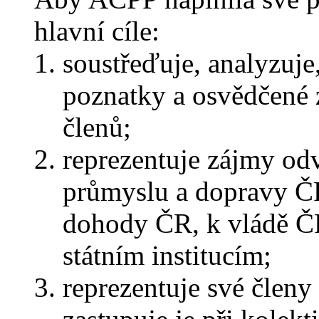
hlavní cíle:
soustřeďuje, analyzuje,
poznatky a osvědčené z
členů;
reprezentuje zájmy od
průmyslu a dopravy ČR
dohody ČR, k vládě Č
státním institucím;
reprezentuje své člen