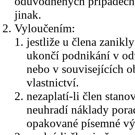
odůvodněných případech
jinak.
Vyloučením:
jestliže u člena zanikl
ukončí podnikání v od
nebo v souvisejících o
vlastnictví.
nezaplatí-li člen stan
neuhradí náklady pora
opakované písemné vý