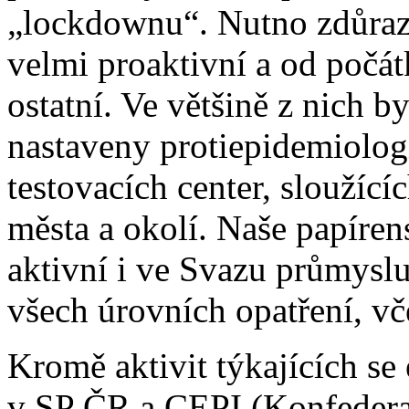
„lockdownu“. Nutno zdůrazn
velmi proaktivní a od počá
ostatní. Ve většině z nich b
nastaveny protiepidemiologi
testovacích center, sloužící
města a okolí. Naše papíre
aktivní i ve Svazu průmysl
všech úrovních opatření, vč
Kromě aktivit týkajících se
v SP ČR a CEPI (Konfedera