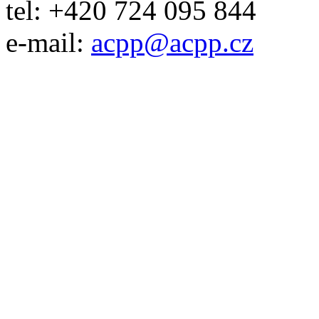
tel: +420 724 095 844
e-mail:
acpp
@
acpp
.
cz