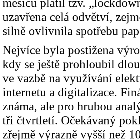
měsíců platil tzv. „lockdow
uzavřena celá odvětví, zejm
silně ovlivnila spotřebu pap
Nejvíce byla postižena výro
kdy se ještě prohloubil dlo
ve vazbě na využívání elekt
internetu a digitalizace. Finá
známa, ale pro hrubou analý
tři čtvrtletí. Očekávaný po
zřejmě výrazně vyšší než 10