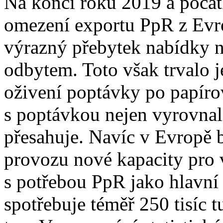
Na konci roku 2019 a počá
omezení exportu PpR z Evr
výrazný přebytek nabídky 
odbytem. Toto však trvalo j
oživení poptávky po papíro
s poptávkou nejen vyrovnala,
přesahuje. Navíc v Evropě 
provozu nové kapacity pro
s potřebou PpR jako hlavní 
spotřebuje téměř 250 tisíc t