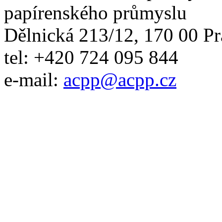
papírenského průmyslu
Dělnická 213/12, 170 00 Pr
tel: +420 724 095 844
e-mail:
acpp
@
acpp
.
cz