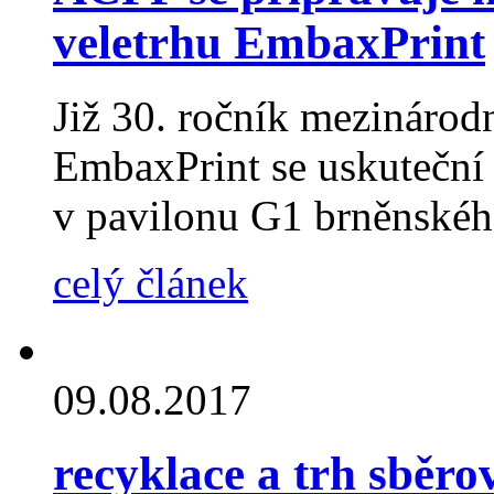
veletrhu EmbaxPrint
Již 30. ročník mezinárodn
EmbaxPrint se uskuteční 
v pavilonu G1 brněnského
celý článek
09.08.2017
recyklace a trh sběro