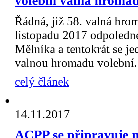
volební valná hroma
Řádná, již 58. valná hro
listopadu 2017 odpoledn
Mělníka a tentokrát se je
valnou hromadu volební.
celý článek
14.11.2017
ACPP se připravuje na