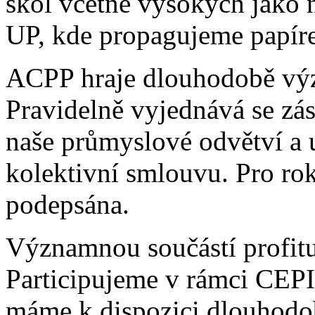
škol včetně vysokých jak
UP, kde propagujeme papír
ACPP hraje dlouhodobě význ
Pravidelně vyjednává se z
naše průmyslové odvětví a 
kolektivní smlouvu. Pro ro
podepsána.
Významnou součástí profitu 
Participujeme v rámci CEPI 
máme k dispozici dlouhodob