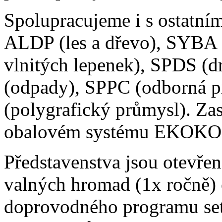
Spolupracujeme i s ostatní
ALDP (les a dřevo), SYBA 
vlnitých lepenek), SPDS (
(odpady), SPPC (odborná p
(polygrafický průmysl). Za
obalovém systému EKOK
Představenstva jsou otevřen
valných hromad (1x ročně) 
doprovodného programu set