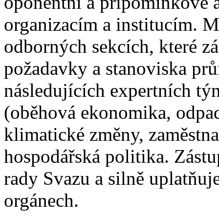
oponentní a připomínkové a
organizacím a institucím. M
odborných sekcích, které z
požadavky a stanoviska prů
následujících expertních tý
(oběhová ekonomika, odpady
klimatické změny, zaměstnan
hospodářská politika. Zást
rady Svazu a silně uplatňuj
orgánech.