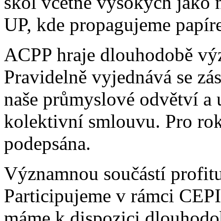
škol včetně vysokých jak
UP, kde propagujeme papír
ACPP hraje dlouhodobě význ
Pravidelně vyjednává se z
naše průmyslové odvětví a 
kolektivní smlouvu. Pro ro
podepsána.
Významnou součástí profitu 
Participujeme v rámci CEPI 
máme k dispozici dlouhodob