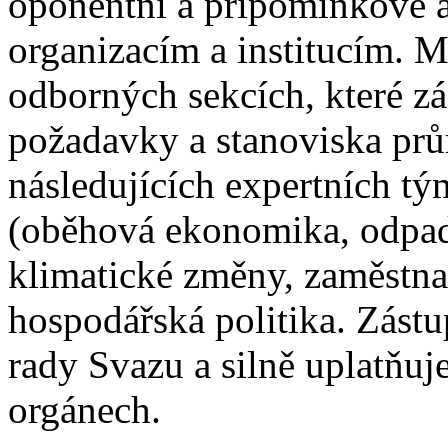
oponentní a připomínkové a
organizacím a institucím. M
odborných sekcích, které z
požadavky a stanoviska prů
následujících expertních tý
(oběhová ekonomika, odpady
klimatické změny, zaměstnan
hospodářská politika. Zást
rady Svazu a silně uplatňuj
orgánech.