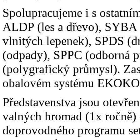
Spolupracujeme i s ostatní
ALDP (les a dřevo), SYBA 
vlnitých lepenek), SPDS (
(odpady), SPPC (odborná p
(polygrafický průmysl). Za
obalovém systému EKOK
Představenstva jsou otevřen
valných hromad (1x ročně) 
doprovodného programu set