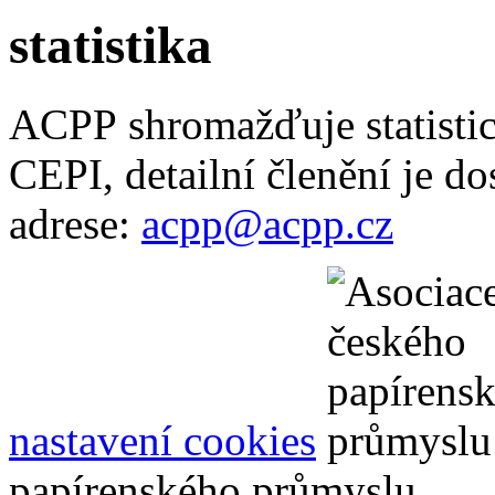
statistika
ACPP shromažďuje statisti
CEPI, detailní členění je d
adrese:
acpp
@
acpp
.
cz
nastavení cookies
papírenského průmyslu