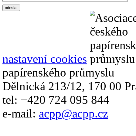
nastavení cookies
papírenského průmyslu
Dělnická 213/12, 170 00 Pr
tel: +420 724 095 844
e-mail:
acpp
@
acpp
.
cz