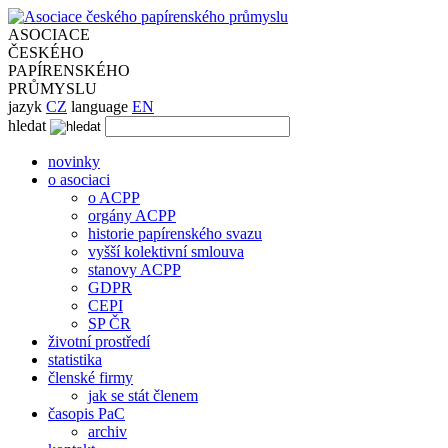
ASOCIACE
ČESKÉHO
PAPÍRENSKÉHO
PRŮMYSLU
jazyk
CZ
language
EN
hledat
novinky
o asociaci
o ACPP
orgány ACPP
historie papírenského svazu
vyšší kolektivní smlouva
stanovy ACPP
GDPR
CEPI
SP ČR
životní prostředí
statistika
členské firmy
jak se stát členem
časopis PaC
archiv