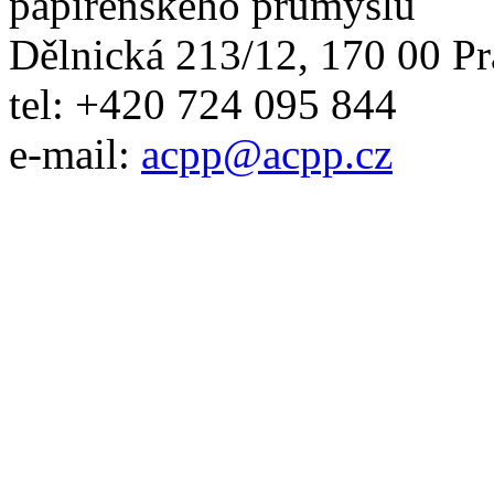
papírenského průmyslu
Dělnická 213/12, 170 00 Pr
tel: +420 724 095 844
e-mail:
acpp
@
acpp
.
cz