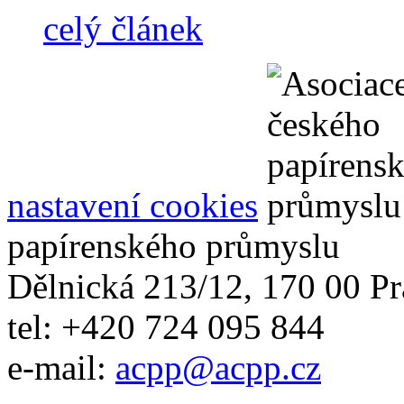
celý článek
nastavení cookies
papírenského průmyslu
Dělnická 213/12, 170 00 Pr
tel: +420 724 095 844
e-mail:
acpp
@
acpp
.
cz