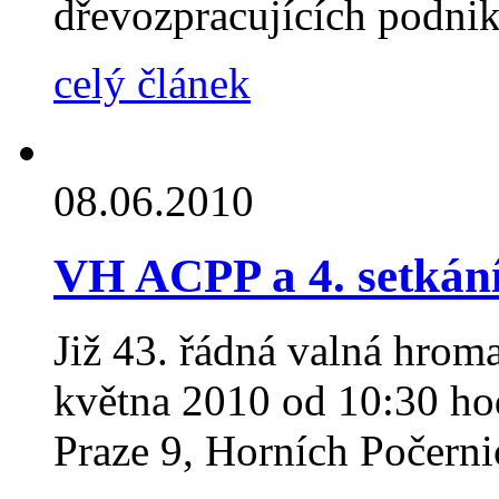
dřevozpracujících podni
celý článek
08.06.2010
VH ACPP a 4. setkán
Již 43. řádná valná hrom
května 2010 od 10:30 ho
Praze 9, Horních Počerni