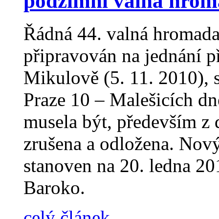
podzimní valná hro
Řádná 44. valná hromada
připravován na jednání p
Mikulově (5. 11. 2010), 
Praze 10 – Malešicích dn
musela být, především z
zrušena a odložena. Nov
stanoven na 20. ledna 20
Baroko.
celý článek