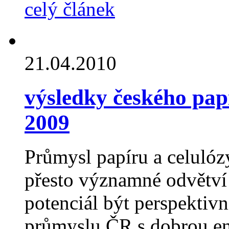
celý článek
21.04.2010
výsledky českého pap
2009
Průmysl papíru a celulózy
přesto významné odvětví 
potenciál být perspekti
průmyslu ČR s dobrou en