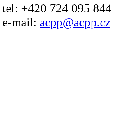
tel: +420 724 095 844
e-mail:
acpp
@
acpp
.
cz