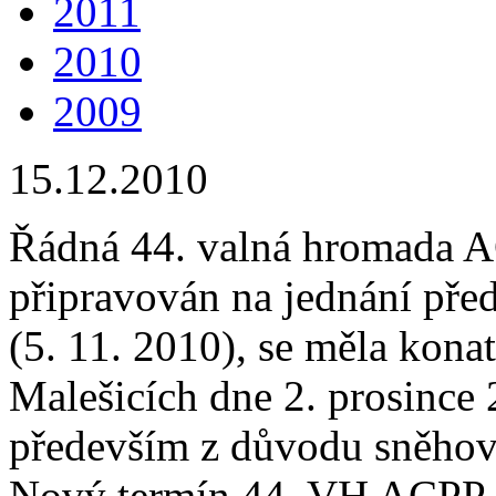
2011
2010
2009
15.12.2010
Řádná 44. valná hromada AC
připravován na jednání pře
(5. 11. 2010), se měla kona
Malešicích dne 2. prosince
především z důvodu sněhové
Nový termín 44. VH ACPP j