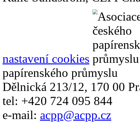
nastavení cookies
papírenského průmyslu
Dělnická 213/12, 170 00 Pr
tel: +420 724 095 844
e-mail:
acpp
@
acpp
.
cz